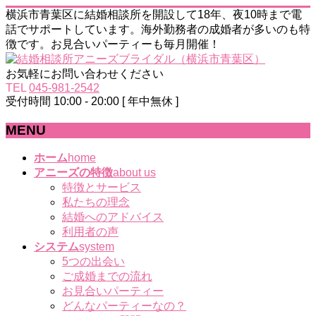
横浜市青葉区に結婚相談所を開設して18年、夜10時まで電
話でサポートしています。海外勤務者の成婚者が多いのも特
徴です。お見合いパーティーも毎月開催！
お気軽にお問い合わせください
TEL
045-981-2542
受付時間 10:00 - 20:00 [ 年中無休 ]
MENU
メ
ホーム
home
ニ
アニーズの特徴
about us
ュ
特徴とサービス
ー
私たちの理念
を
結婚へのアドバイス
飛
利用者の声
ば
システム
system
す
5つの出会い
ご成婚までの流れ
お見合いパーティー
どんなパーティーなの？